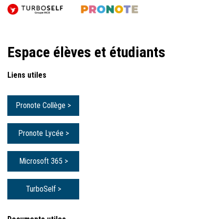
Espace élèves et étudiants
Liens utiles
Pronote Collège >
Pronote Lycée >
Microsoft 365 >
TurboSelf >