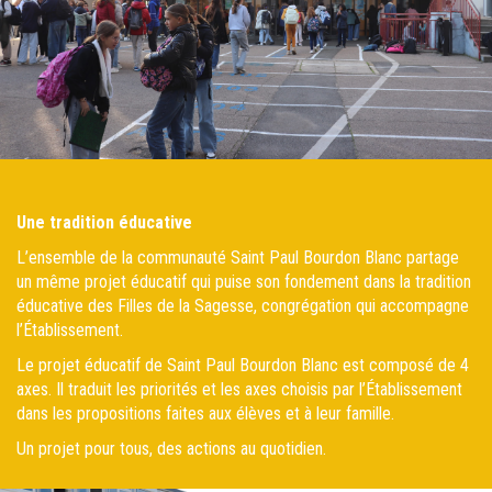
Une tradition éducative
L’ensemble de la communauté Saint Paul Bourdon Blanc partage
un même projet éducatif qui puise son fondement dans la tradition
éducative des Filles de la Sagesse, congrégation qui accompagne
l’Établissement.
Le projet éducatif de Saint Paul Bourdon Blanc est composé de 4
axes. Il traduit les priorités et les axes choisis par l’Établissement
dans les propositions faites aux élèves et à leur famille.
Un projet pour tous, des actions au quotidien.